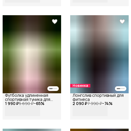
Новинка
Футболка удлиненная
Лонгслив спортивный для
спортивная туника для
фитнеса
1 990 ₽
фитнеса
5 690 ₽
−
65
%
2 090 ₽
7 990 ₽
−
74
%