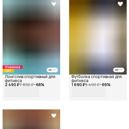
Новинка
Хит
Лонгслив спортивный для
Футболка спортивная для
фитнеса
фитнеса
2 490 ₽
7 890 ₽
−
68
%
1 690 ₽
5 490 ₽
−
69
%