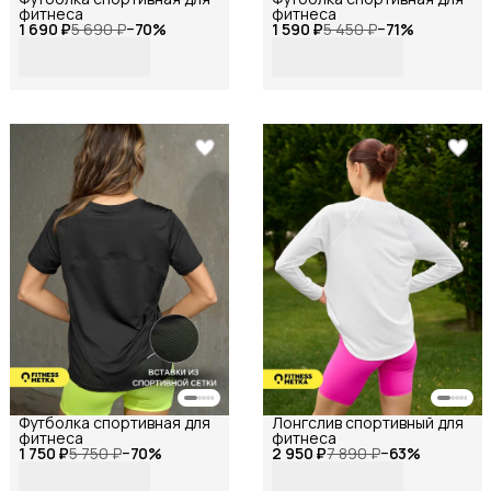
фитнеса
фитнеса
1 690 ₽
5 690 ₽
−
70
%
1 590 ₽
5 450 ₽
−
71
%
Футболка спортивная для
Лонгслив спортивный для
фитнеса
фитнеса
1 750 ₽
5 750 ₽
−
70
%
2 950 ₽
7 890 ₽
−
63
%