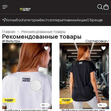
Колумбус
Категории
Бестселлеры
Новинки
Акции
О бренде
Главная
›
Рекомендованные товары
Рекомендованные товары
Фильтры
Сортировка
Хит
Футболка спортивная для
Футболка спортивная для