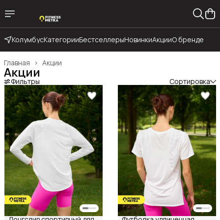
Колумбус
Категории
Бестселлеры
Новинки
Акции
О бренде
Главная
›
Акции
Акции
Фильтры
Сортировка
Лонгслив спортивный для
Футболка удлиненная