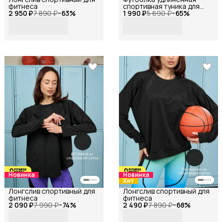
фитнеса
спортивная туника для
2 950 ₽
7 890 ₽
−
63
%
1 990 ₽
фитнеса
5 690 ₽
−
65
%
Новинка
Новинка
Хит
Лонгслив спортивный для
Лонгслив спортивный для
фитнеса
фитнеса
2 090 ₽
7 990 ₽
−
74
%
2 490 ₽
7 890 ₽
−
68
%