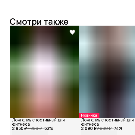
Смотри также
Новинка
Лонгслив спортивный для
Лонгслив спортивный для
фитнеса
фитнеса
2 950 ₽
7 890 ₽
−
63
%
2 090 ₽
7 990 ₽
−
74
%