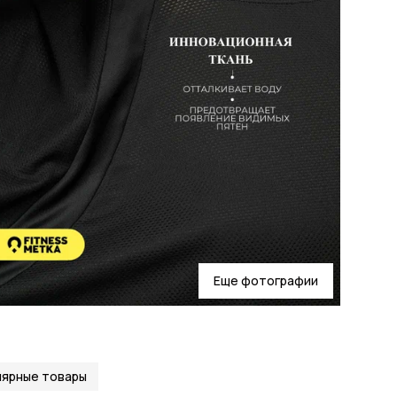
Стр
Ма
Сос
Ухо
Ос
По
Раз
Рос
Пар
(ОГ
Де
Выр
Еще фотографии
Объ
кар
Наз
Тип
Кол
ярные товары
Вес