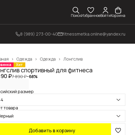
Поиск
Избранное
Войти
Корзина
8 (989) 273-00-40
fitnessmetka.online@yandex.ru
вная
›
Одежда
›
Одежда
›
Лонгслив
винка
Хит
нгслив спортивный для фитнеса
490 ₽
7 890 ₽
−
68
%
сийский размер
44
т товара
Черный
Добавить в корзину