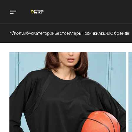
Колумбус
Категории
Бестселлеры
Новинки
Акции
О бренде