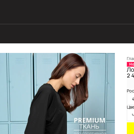
Гла
Но
Ло
2 
Рос
Цве