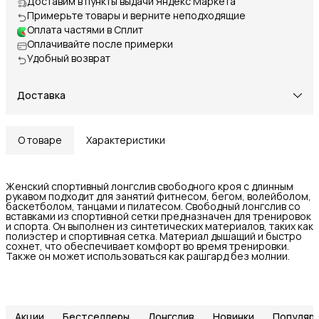
Доставим в пункты выдачи Яндекс Маркета
Примерьте товары и верните неподходящие
Оплата частями в Сплит
Оплачивайте после примерки
Удобный возврат
Доставка
О товаре
Характеристики
Женский спортивный лонгслив свободного кроя с длинным
рукавом подходит для занятий фитнесом, бегом, волейболом,
баскетболом, танцами и пилатесом. Свободный лонгслив со
вставками из спортивной сетки предназначен для тренировок
и спорта. Он выполнен из синтетических материалов, таких как
полиэстер и спортивная сетка. Материал дышащий и быстро
сохнет, что обеспечивает комфорт во время тренировки.
Также он может использоваться как рашгард без молнии.
Акции
Бестселлеры
Лонгслив
Новинки
Популяр