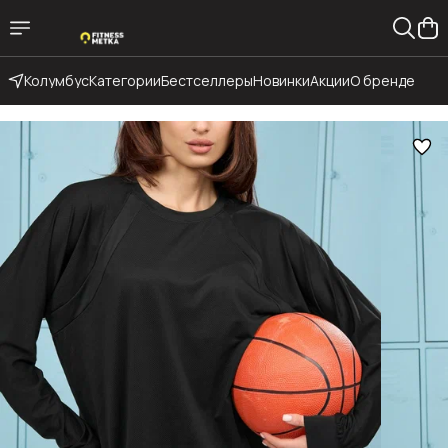
Колумбус
Категории
Бестселлеры
Новинки
Акции
О бренде